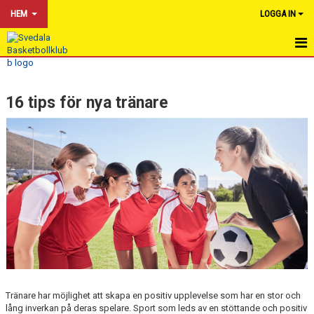
HEM
LOGGA IN
HEM
16 tips för nya tränare
NYHETER
OM KLUBBEN
KALENDER
BILDGALLERI
DOKUMENT
VÅRA LAG & TRÄNARE
FÖR TRÄNARE
Tränare har möjlighet att skapa en positiv upplevelse som har en stor och
lång inverkan på deras spelare. Sport som leds av en stöttande och positiv
16 TIPS FÖR NYA TRÄNARE