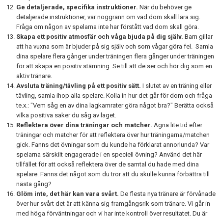
Ge detaljerade, specifika instruktioner.
När du behöver ge
detaljerade instruktioner, var noggrann om vad dom skall lära sig.
Fråga om någon av spelarna inte har förstått vad dom skall göra.
Skapa ett positiv atmosfär och våga bjuda på dig själv.
Barn gillar
att ha vuxna som är bjuder på sig själv och som vågar göra fel. Samla
dina spelare flera gånger under träningen flera gånger under träningen
för att skapa en positiv stämning. Se till att de ser och hör dig som en
aktiv tränare.
Avsluta träning/tävling på ett positiv sätt.
I slutet av en träning eller
tävling, samla ihop alla spelare. Kolla in hur det går för dom och fråga
te.x.: "Vem såg en av dina lagkamrater göra något bra?" Berätta också
vilka positiva saker du såg av laget.
Reflektera över dina träningar och matcher.
Ägna lite tid efter
träningar och matcher för att reflektera över hur träningarna/matchen
gick. Fanns det övningar som du kunde ha förklarat annorlunda? Var
spelarna särskilt engagerade i en speciell övning? Använd det här
tillfället för att också reflektera över de samtal du hade med dina
spelare. Fanns det något som du tror att du skulle kunna förbättra till
nästa gång?
Glöm inte, det här kan vara svårt.
De flesta nya tränare är förvånade
över hur svårt det är att känna sig framgångsrik som tränare. Vi går in
med höga förväntningar och vi har inte kontroll över resultatet. Du är