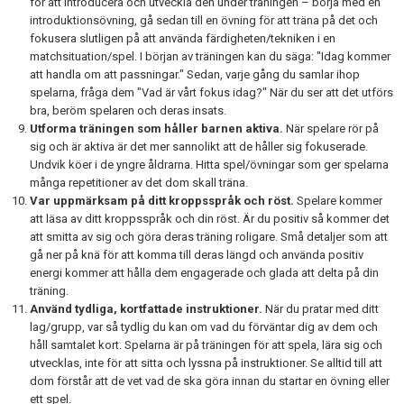
för att introducera och utveckla den under träningen – börja med en
introduktionsövning, gå sedan till en övning för att träna på det och
fokusera slutligen på att använda färdigheten/tekniken i en
matchsituation/spel. I början av träningen kan du säga: "Idag kommer
att handla om att passningar." Sedan, varje gång du samlar ihop
spelarna, fråga dem "Vad är vårt fokus idag?" När du ser att det utförs
bra, beröm spelaren och deras insats.
Utforma träningen som håller barnen aktiva.
När spelare rör på
sig och är aktiva är det mer sannolikt att de håller sig fokuserade.
Undvik köer i de yngre åldrarna. Hitta spel/övningar som ger spelarna
många repetitioner av det dom skall träna.
Var uppmärksam på ditt kroppsspråk och röst.
Spelare kommer
att läsa av ditt kroppsspråk och din röst. Är du positiv så kommer det
att smitta av sig och göra deras träning roligare. Små detaljer som att
gå ner på knä för att komma till deras längd och använda positiv
energi kommer att hålla dem engagerade och glada att delta på din
träning.
Använd tydliga, kortfattade instruktioner.
När du pratar med ditt
lag/grupp, var så tydlig du kan om vad du förväntar dig av dem och
håll samtalet kort. Spelarna är på träningen för att spela, lära sig och
utvecklas, inte för att sitta och lyssna på instruktioner. Se alltid till att
dom förstår att de vet vad de ska göra innan du startar en övning eller
ett spel.