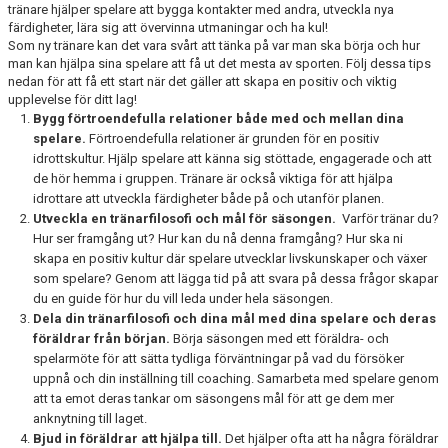
tränare hjälper spelare att bygga kontakter med andra, utveckla nya
färdigheter, lära sig att övervinna utmaningar och ha kul!
TEXT 2
Som ny tränare kan det vara svårt att tänka på var man ska börja och hur
man kan hjälpa sina spelare att få ut det mesta av sporten. Följ dessa tips
nedan för att få ett start när det gäller att skapa en positiv och viktig
upplevelse för ditt lag!
Bygg förtroendefulla relationer både med och mellan dina
spelare.
Förtroendefulla relationer är grunden för en positiv
idrottskultur. Hjälp spelare att känna sig stöttade, engagerade och att
de hör hemma i gruppen. Tränare är också viktiga för att hjälpa
idrottare att utveckla färdigheter både på och utanför planen.
Utveckla en tränarfilosofi och mål för säsongen.
Varför tränar du?
Hur ser framgång ut? Hur kan du nå denna framgång? Hur ska ni
skapa en positiv kultur där spelare utvecklar livskunskaper och växer
som spelare? Genom att lägga tid på att svara på dessa frågor skapar
du en guide för hur du vill leda under hela säsongen.
Dela din tränarfilosofi och dina mål med dina spelare och deras
föräldrar från början.
Börja säsongen med ett föräldra- och
spelarmöte för att sätta tydliga förväntningar på vad du försöker
uppnå och din inställning till coaching. Samarbeta med spelare genom
att ta emot deras tankar om säsongens mål för att ge dem mer
anknytning till laget.
Bjud in föräldrar att hjälpa till.
Det hjälper ofta att ha några föräldrar