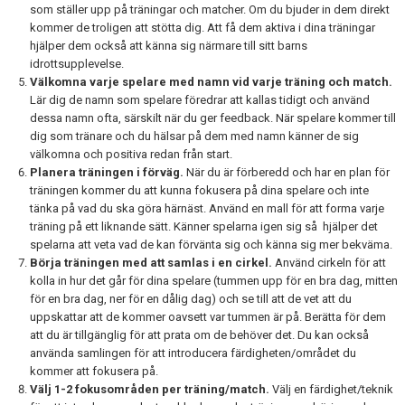
som ställer upp på träningar och matcher. Om du bjuder in dem direkt
kommer de troligen att stötta dig. Att få dem aktiva i dina träningar
hjälper dem också att känna sig närmare till sitt barns
idrottsupplevelse.
Välkomna varje spelare med namn vid varje träning och match.
Lär dig de namn som spelare föredrar att kallas tidigt och använd
dessa namn ofta, särskilt när du ger feedback. När spelare kommer till
dig som tränare och du hälsar på dem med namn känner de sig
välkomna och positiva redan från start.
Planera träningen i förväg.
När du är förberedd och har en plan för
träningen kommer du att kunna fokusera på dina spelare och inte
tänka på vad du ska göra härnäst. Använd en mall för att forma varje
träning på ett liknande sätt. Känner spelarna igen sig så hjälper det
spelarna att veta vad de kan förvänta sig och känna sig mer bekväma.
Börja träningen med att samlas i en cirkel.
Använd cirkeln för att
kolla in hur det går för dina spelare (tummen upp för en bra dag, mitten
för en bra dag, ner för en dålig dag) och se till att de vet att du
uppskattar att de kommer oavsett var tummen är på. Berätta för dem
att du är tillgänglig för att prata om de behöver det. Du kan också
använda samlingen för att introducera färdigheten/området du
kommer att fokusera på.
Välj 1-2 fokusområden per träning/match.
Välj en färdighet/teknik