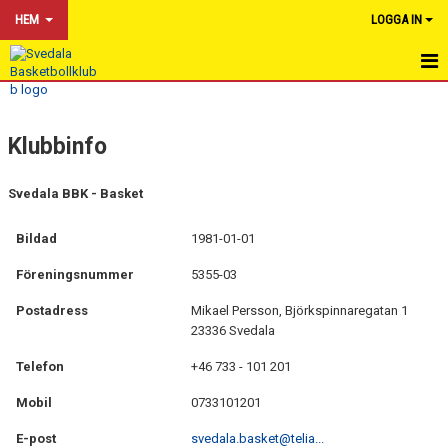
HEM
LOGGA IN
HEM
Klubbinfo
NYHETER
OM KLUBBEN
Svedala BBK - Basket
KALENDER
Bildad
1981-01-01
BILDGALLERI
Föreningsnummer
5355-03
Postadress
Mikael Persson, Björkspinnaregatan 1
DOKUMENT
23336 Svedala
VÅRA LAG & TRÄNARE
Telefon
+46 733 - 101 201
FÖR TRÄNARE
Mobil
0733101201
E-post
svedala.basket@telia...