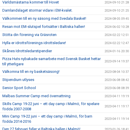
Världsmästarna kommer till Hovet
2024-09-10 21:28
Damlandslaget stormar vidare i EM-kvalet.
2024-09-10 21:25
Välkommen till en ny säsong med Svedala Basket!
2024-08-05 09:45
Resan mot EM-slutspel fortsätter i Baltiska hallen!
2024-06-02 10:28
Stötta din förening via Gräsroten
2024-02-22 12:51
Hylla er idrottsförenings idrottsledare!
2024-02-22 12:47
Skånes Idrottsledarstipendier
2024-01-16 20:30
Pizza Huts nybakade samarbete med Svensk Basket hettar
2023-09-14 19:37
till ytterligare
Välkomna till en ny basketsäsong!
2023-08-04 10:37
Stipendium utlyses
2023-06-08 08:42
Senior Sport School
2023-06-08 08:39
Malbas Summer Camp med övernattning
2023-04-11 19:19
Skills Camp 19-22 juni – ett day camp i Malmö, för spelare
2023-04-11 19:17
födda 2007-2008
Mini Camp 19-22 juni – ett day camp i Malmö, för barn
2023-04-11 19:14
födda 2014-2016
Den 27 februari fyller vi Baltiska hallen i Malmö!
2023-01-26 18:41