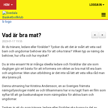
HEM
LOGGA IN
HEM
Vad är bra mat?
NYHETER
<
>
2023-01-17 19:55
OM KLUBBEN
Är du tränare, ledare eller förälder? Tycker du att det är svårt att veta vad
barn och ungdomar behöver äta för att orka träna? Vilken typ av näring de
KALENDER
behöver, hur ofta och hur mycket?
Du är inte ensam! Ni är många ideella ledare och föräldrar där ute som
BILDGALLERI
dagligen gör ert bästa för att informera om vikten av bra mat till era barn
och ungdomar. Men utan utbildning är det inte så lätt att veta vilka råd man
DOKUMENT
ska lyssna på.
Denna utmaning har Kristina Andersson, en av Sveriges främsta
VÅRA LAG & TRÄNARE
näringsfysiologer märkt av och tillsammans har vi nu tagit fram en film som
syftar till att ge baskunskaper inom näringslära för aktiva barn och
FÖR TRÄNARE
ungdomar.
Tanken är att du som tränare, ledare eller förälder ska kunna ta del av