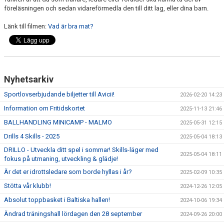
föreläsningen och sedan vidareförmedla den till ditt lag, eller dina barn.
Länk till filmen:
Vad är bra mat?
Nyhetsarkiv
Sportlovserbjudande biljetter till Avicii!
2026-02-20 14:23
Information om Fritidskortet
2025-11-13 21:46
BALLHANDLING MINICAMP - MALMO
2025-05-31 12:15
Drills 4 Skills - 2025
2025-05-04 18:13
DRILLO - Utveckla ditt spel i sommar! Skills-läger med
2025-05-04 18:11
fokus på utmaning, utveckling & glädje!
Är det er idrottsledare som borde hyllas i år?
2025-02-09 10:35
Stötta vår klubb!
2024-12-26 12:05
Absolut toppbasket i Baltiska hallen!
2024-10-06 19:34
Ändrad träningshall lördagen den 28 september
2024-09-26 20:00