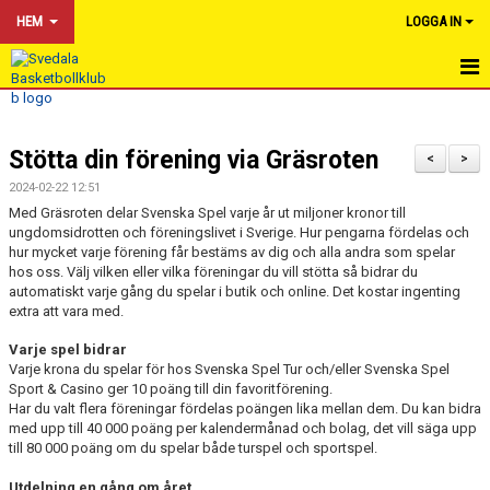
HEM
LOGGA IN
HEM
Stötta din förening via Gräsroten
NYHETER
<
>
2024-02-22 12:51
OM KLUBBEN
Med Gräsroten delar Svenska Spel varje år ut miljoner kronor till
ungdomsidrotten och föreningslivet i Sverige. Hur pengarna fördelas och
KALENDER
hur mycket varje förening får bestäms av dig och alla andra som spelar
hos oss. Välj vilken eller vilka föreningar du vill stötta så bidrar du
automatiskt varje gång du spelar i butik och online. Det kostar ingenting
BILDGALLERI
extra att vara med.
DOKUMENT
Varje spel bidrar
Varje krona du spelar för hos Svenska Spel Tur och/eller Svenska Spel
Sport & Casino ger 10 poäng till din favoritförening.
VÅRA LAG & TRÄNARE
Har du valt flera föreningar fördelas poängen lika mellan dem. Du kan bidra
med upp till 40 000 poäng per kalendermånad och bolag, det vill säga upp
FÖR TRÄNARE
till 80 000 poäng om du spelar både turspel och sportspel.
Utdelning en gång om året