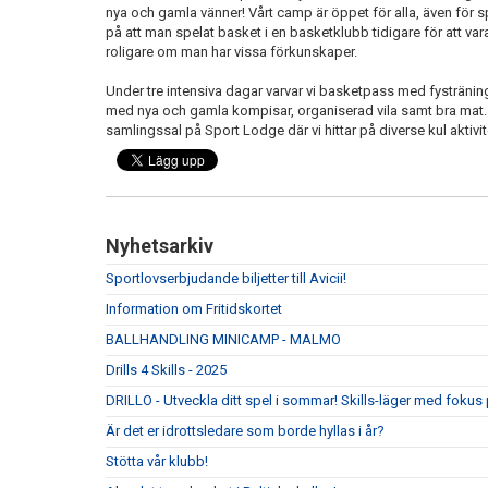
nya och gamla vänner! Vårt camp är öppet för alla, även för sp
på att man spelat basket i en basketklubb tidigare för att vara
roligare om man har vissa förkunskaper.
Under tre intensiva dagar varvar vi basketpass med fysträni
med nya och gamla kompisar, organiserad vila samt bra mat. På 
samlingssal på Sport Lodge där vi hittar på diverse kul aktivit
Nyhetsarkiv
Sportlovserbjudande biljetter till Avicii!
Information om Fritidskortet
BALLHANDLING MINICAMP - MALMO
Drills 4 Skills - 2025
DRILLO - Utveckla ditt spel i sommar! Skills-läger med fokus 
Är det er idrottsledare som borde hyllas i år?
Stötta vår klubb!