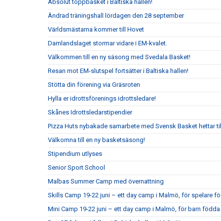
Absolut toppbasket i Baltiska hallen!
Ändrad träningshall lördagen den 28 september
Världsmästarna kommer till Hovet
Damlandslaget stormar vidare i EM-kvalet.
Välkommen till en ny säsong med Svedala Basket!
Resan mot EM-slutspel fortsätter i Baltiska hallen!
Stötta din förening via Gräsroten
Hylla er idrottsförenings idrottsledare!
Skånes Idrottsledarstipendier
Pizza Huts nybakade samarbete med Svensk Basket hettar till 
Välkomna till en ny basketsäsong!
Stipendium utlyses
Senior Sport School
Malbas Summer Camp med övernattning
Skills Camp 19-22 juni – ett day camp i Malmö, för spelare 
Mini Camp 19-22 juni – ett day camp i Malmö, för barn född