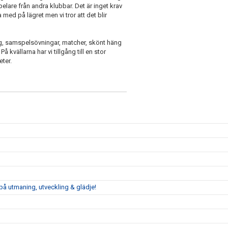
elare från andra klubbar. Det är inget krav
 med på lägret men vi tror att det blir
ng, samspelsövningar, matcher, skönt häng
kvällarna har vi tillgång till en stor
eter.
på utmaning, utveckling & glädje!