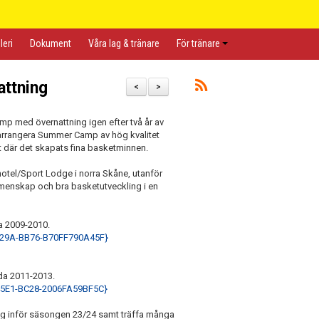
leri
Dokument
Våra lag & tränare
För tränare
ttning
<
>
mp med övernattning igen efter två år av
tt arrangera Summer Camp av hög kvalitet
t där det skapats fina basketminnen.
hotel/Sport Lodge i norra Skåne, utanför
gemenskap och bra basketutveckling i en
a 2009-2010.
-429A-BB76-B70FF790A45F}
da 2011-2013.
-45E1-BC28-2006FA59BF5C}
g inför säsongen 23/24 samt träffa många