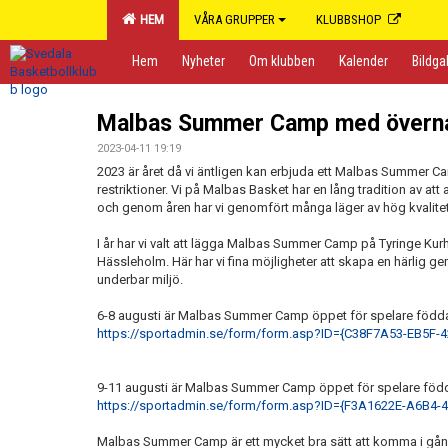
HEM
VÅRA GRUPPER
KLUBBSHOP
Hem
Nyheter
Om klubben
Kalender
Bildgal
Malbas Summer Camp med överna
2023-04-11 19:19
2023 är året då vi äntligen kan erbjuda ett Malbas Summer Ca
restriktioner. Vi på Malbas Basket har en lång tradition av a
och genom åren har vi genomfört många läger av hög kvalite
I år har vi valt att lägga Malbas Summer Camp på Tyringe Kur
Hässleholm. Här har vi fina möjligheter att skapa en härlig 
underbar miljö.
6-8 augusti är Malbas Summer Camp öppet för spelare född
https://sportadmin.se/form/form.asp?ID={C38F7A53-EB5F
9-11 augusti är Malbas Summer Camp öppet för spelare föd
https://sportadmin.se/form/form.asp?ID={F3A1622E-A6B4
Malbas Summer Camp är ett mycket bra sätt att komma i gån