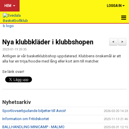
HEM
LOGGA IN
HEM
Nya klubbkläder i klubbshopen
NYHETER
<
>
2023-01-19 20:35
OM KLUBBEN
Äntligen är vår basketklubbshop uppdaterad. Klubbens önskemål är att
alla har en tröja/hoodie med lång eller kort ärm till matcher.
KALENDER
Se länk ovan!
BILDGALLERI
DOKUMENT
Nyhetsarkiv
VÅRA LAG & TRÄNARE
Sportlovserbjudande biljetter till Avicii!
2026-02-20 14:23
FÖR TRÄNARE
Information om Fritidskortet
2025-11-13 21:46
BALLHANDLING MINICAMP - MALMO
2025-05-31 12:15