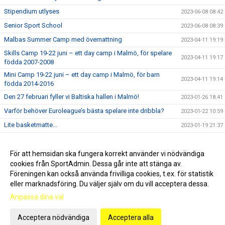
Stipendium utlyses
2023-06-08 08:42
Senior Sport School
2023-06-08 08:39
Malbas Summer Camp med övernattning
2023-04-11 19:19
Skills Camp 19-22 juni – ett day camp i Malmö, för spelare
2023-04-11 19:17
födda 2007-2008
Mini Camp 19-22 juni – ett day camp i Malmö, för barn
2023-04-11 19:14
födda 2014-2016
Den 27 februari fyller vi Baltiska hallen i Malmö!
2023-01-26 18:41
Varför behöver Euroleague’s bästa spelare inte dribbla?
2023-01-22 10:59
Lite basketmatte...
2023-01-19 21:37
Nya klubbkläder i klubbshopen
2023-01-19 20:35
Vad är bra mat?
För att hemsidan ska fungera korrekt använder vi nödvändiga
2023-01-17 19:55
cookies från SportAdmin. Dessa går inte att stänga av.
Ny hemsida från 2022-12-30
2022-12-30 15:27
Föreningen kan också använda frivilliga cookies, t.ex. för statistik
eller marknadsföring. Du väljer själv om du vill acceptera dessa.
Anpassa dina val
Cookie-inställningar
Gå till Webbversion
Acceptera nödvändiga
Acceptera alla