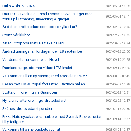
Drills 4 Skills - 2025
2025-05-04 18:13
DRILLO - Utveckla ditt spel i sommar! Skills-läger med
2025-05-04 18:11
fokus på utmaning, utveckling & glädje!
Är det er idrottsledare som borde hyllas i år?
2025-02-09 10:35
Stötta vår klubb!
2024-12-26 12:05
Absolut toppbasket i Baltiska hallen!
2024-10-06 19:34
Ändrad träningshall lördagen den 28 september
2024-09-26 20:00
Världsmästarna kommer till Hovet
2024-09-10 21:28
Damlandslaget stormar vidare i EM-kvalet.
2024-09-10 21:25
Välkommen till en ny säsong med Svedala Basket!
2024-08-05 09:45
Resan mot EM-slutspel fortsätter i Baltiska hallen!
2024-06-02 10:28
Stötta din förening via Gräsroten
2024-02-22 12:51
Hylla er idrottsförenings idrottsledare!
2024-02-22 12:47
Skånes Idrottsledarstipendier
2024-01-16 20:30
Pizza Huts nybakade samarbete med Svensk Basket hettar
2023-09-14 19:37
till ytterligare
Välkomna till en ny basketsäsong!
2023-08-04 10:37