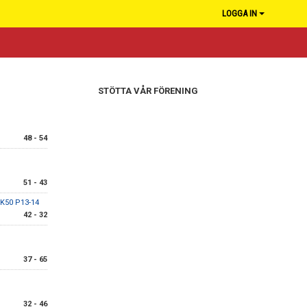
LOGGA IN
STÖTTA VÅR FÖRENING
48 - 54
51 - 43
BK50 P13-14
42 - 32
37 - 65
32 - 46